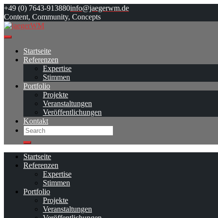
Skip
+49 (0) 7643-913880
info@jaegerwm.de
to
Content, Community, Concepts
content
Startseite
Referenzen
Expertise
Stimmen
Portfolio
Projekte
Veranstaltungen
Veröffentlichungen
Kontakt
Search
Search
Startseite
Referenzen
Expertise
Stimmen
Portfolio
Projekte
Veranstaltungen
Veröffentlichungen