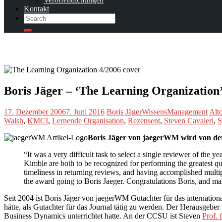
Kontakt
Search
Search
Boris Jäger – ‘The Learning Organization
17. Dezember 2006
7. Juni 2016
Boris Jäger
WissensManagement
Alt
Walsh
,
KMCI
,
Lernende Organisation
,
Rezensent
,
Steven Cavaleri
,
S
Boris Jäger von jaegerWM wird von de
“It was a very difficult task to select a single reviewer of th
Kimble are both to be recognized for performing the greatest quan
timeliness in returning reviews, and having accomplished multi
the award going to Boris Jaeger. Congratulations Boris, and ma
Seit 2004 ist Boris Jäger von jaegerWM Gutachter für das internation
hätte, als Gutachter für das Journal tätig zu werden. Der Herausgebe
Business Dynamics unterrichtet hatte. An der CCSU ist Steven
Prof.