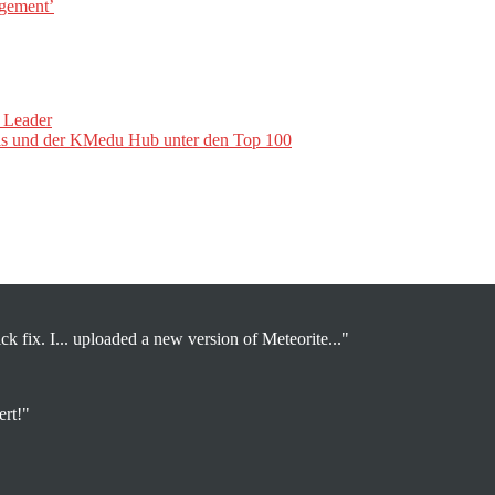
gement’
 Leader
is und der KMedu Hub unter den Top 100
ck fix. I... uploaded a new version of Meteorite..."
ert!"