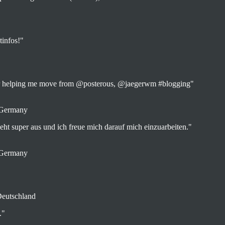
tinfos!"
for helping me move from @posterous, @jaegerwm #blogging"
 Germany
sieht super aus und ich freue mich darauf mich einzuarbeiten."
 Germany
Deutschland
."