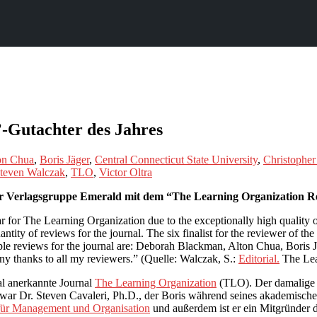
’-Gutachter des Jahres
on Chua
,
Boris Jäger
,
Central Connecticut State University
,
Christophe
teven Walczak
,
TLO
,
Victor Oltra
r Verlagsgruppe Emerald mit dem “The Learning Organization Rev
e year for The Learning Organization due to the exceptionally high quali
tity of reviews for the journal. The six finalist for the reviewer of the
ple reviews for the journal are: Deborah Blackman, Alton Chua, Boris 
ny thanks to all my reviewers.” (Quelle: Walczak, S.:
Editorial.
The Lear
al anerkannte Journal
The Learning Organization
(TLO). Der damalige He
r war Dr. Steven Cavaleri, Ph.D., der Boris während seines akademisch
 für Management und Organisation
und außerdem ist er ein Mitgründer