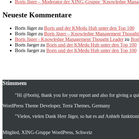
Boris Jäger – Moderator der XING-Gruppe ‘Knowledge Mana
Neueste Kommentare
Boris Jäger
zu
Boris und der KMedu Hub unter den Top 100
Boris Jäger
zu
Boris Jäger – Knowledge Management Thought
Boris Jäger - Knowledge Management Thought Leader
zu
Bor
Boris Jaeger
zu
Boris und der KMedu Hub unter den Top 100
Boris Jaeger
zu
Boris und der KMedu Hub unter den Top 100
Stimmem
"Hi @borisj, thank you for your report and also for giving a qui
WordPress Theme Developer, Terra Themes, Germany
"Vielen, vielen Dank Herr Jäger, so hat es auf Anhieb funktioni
Mitglied, XING-Gruppe WordPress, Schweiz