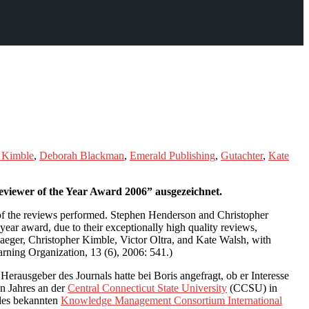
r Kimble
,
Deborah Blackman
,
Emerald Publishing
,
Gutachter
,
Kate
iewer of the Year Award 2006” ausgezeichnet.
ty of the reviews performed. Stephen Henderson and Christopher
 year award, due to their exceptionally high quality reviews,
Jaeger, Christopher Kimble, Victor Oltra, and Kate Walsh, with
ning Organization, 13 (6), 2006: 541.)
rausgeber des Journals hatte bei Boris angefragt, ob er Interesse
en Jahres an der
Central Connecticut State University
(CCSU) in
 des bekannten
Knowledge Management Consortium International