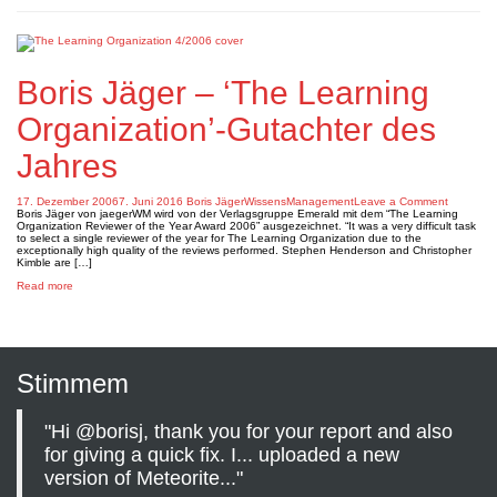
Boris Jäger – ‘The Learning
Organization’-Gutachter des
Jahres
on
17. Dezember 2006
7. Juni 2016
Boris Jäger
WissensManagement
Leave a Comment
Boris
Boris Jäger von jaegerWM wird von der Verlagsgruppe Emerald mit dem “The Learning
Jäger
Organization Reviewer of the Year Award 2006” ausgezeichnet. “It was a very difficult task
–
to select a single reviewer of the year for The Learning Organization due to the
‘The
exceptionally high quality of the reviews performed. Stephen Henderson and Christopher
Learning
Kimble are […]
Organizat
about
Read more
Gutachte
Boris
des
Jäger
Jahres
–
‘The
Learning
Organization’-
Gutachter
Stimmem
des
Jahres
"Hi @borisj, thank you for your report and also
for giving a quick fix. I... uploaded a new
version of Meteorite..."