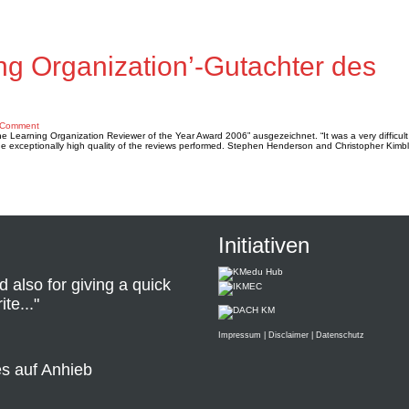
ng Organization’-Gutachter des
on
 Comment
Boris
Learning Organization Reviewer of the Year Award 2006” ausgezeichnet. “It was a very difficult 
Jäger
 the exceptionally high quality of the reviews performed. Stephen Henderson and Christopher Kimb
–
‘The
Learning
Organization’-
Gutachter
des
Jahres
Initiativen
d also for giving a quick
te..."
Impressum
|
Disclaimer
|
Datenschutz
es auf Anhieb