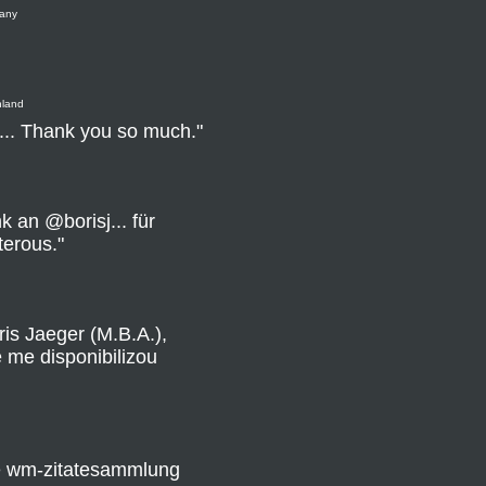
many
hland
s... Thank you so much."
 an @borisj... für
erous."
is Jaeger (M.B.A.),
 me disponibilizou
ne wm-zitatesammlung