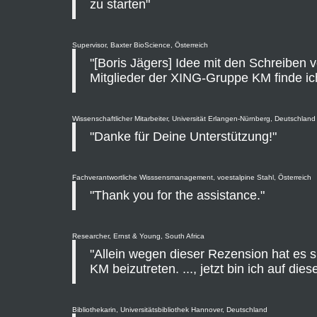
zu starten"
Supervisor, Baxter BioScience, Österreich
"[Boris Jägers] Idee mit den Schreiben
Mitglieder der XING-Gruppe KM finde ich 
Wissenschaftlicher Mitarbeiter, Universität Erlangen-Nürnberg, Deutschland
"Danke für Deine Unterstützung!"
Fachverantwortliche Wisssensmanagement, voestalpine Stahl, Österreich
"Thank you for the assistance."
Researcher, Ernst & Young, South Africa
"Allein wegen dieser Rezension hat es s
KM beizutreten. ..., jetzt bin ich auf di
Bibliothekarin, Universitätsbibliothek Hannover, Deutschland