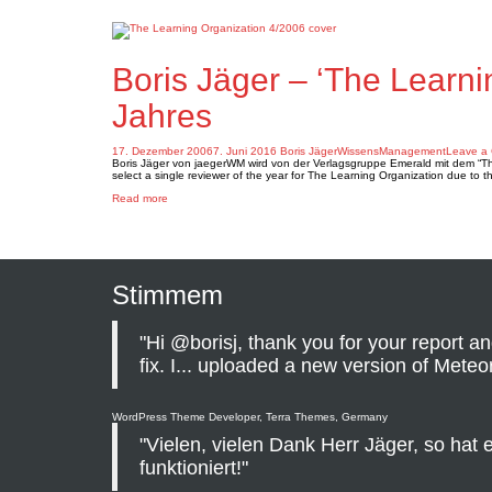
Boris Jäger – ‘The Learni
Jahres
17. Dezember 2006
7. Juni 2016
Boris Jäger
WissensManagement
Leave a
Boris Jäger von jaegerWM wird von der Verlagsgruppe Emerald mit dem “The 
select a single reviewer of the year for The Learning Organization due to
about
Read more
Boris
Jäger
–
‘The
Learning
Organization’-
Gutachter
Stimmem
des
Jahres
"Hi @borisj, thank you for your report an
fix. I... uploaded a new version of Meteori
WordPress Theme Developer, Terra Themes, Germany
"Vielen, vielen Dank Herr Jäger, so hat 
funktioniert!"