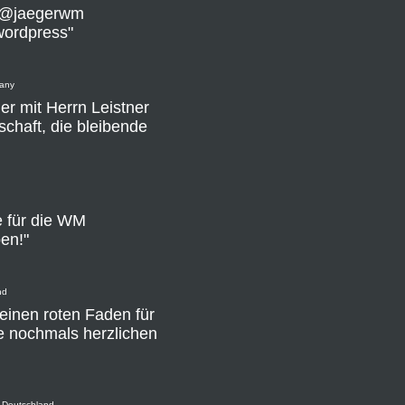
og @jaegerwm
wordpress"
many
er mit Herrn Leistner
chaft, die bleibende
ie für die WM
en!"
nd
 einen roten Faden für
e nochmals herzlichen
, Deutschland