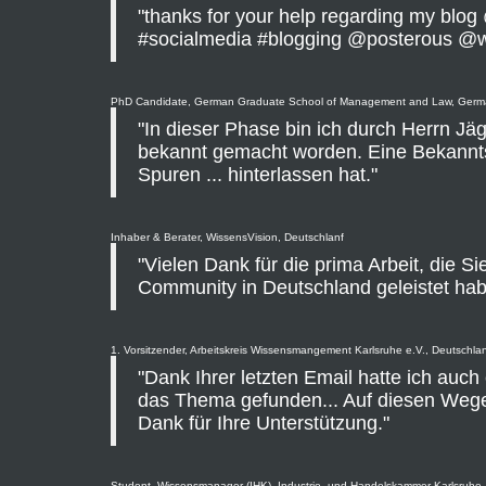
"thanks for your help regarding my bl
#socialmedia #blogging @posterous @
PhD Candidate, German Graduate School of Management and Law, Ger
"In dieser Phase bin ich durch Herrn Jäg
bekannt gemacht worden. Eine Bekannts
Spuren ... hinterlassen hat."
Inhaber & Berater, WissensVision, Deutschlanf
"Vielen Dank für die prima Arbeit, die S
Community in Deutschland geleistet hab
1. Vorsitzender, Arbeitskreis Wissensmangement Karlsruhe e.V., Deutschla
"Dank Ihrer letzten Email hatte ich auch
das Thema gefunden... Auf diesen Weg
Dank für Ihre Unterstützung."
Student, Wissensmanager (IHK), Industrie- und Handelskammer Karlsruhe