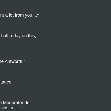
t a lot from you,..."
half a day on this, ...
he Antwort!!!"
tance!"
e Moderator der
eisten;..."