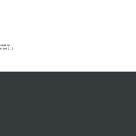
task to
le are […]