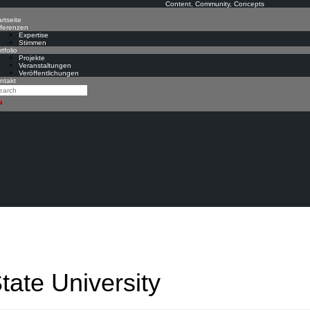
Content, Community, Concepts
rtseite
ferenzen
Expertise
Stimmen
tfolio
Projekte
Veranstaltungen
Veröffentlichungen
ntakt
arch
earch
tate University