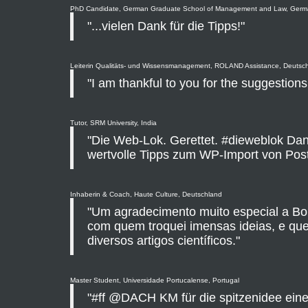
PhD Candidate, German Graduate School of Management and Law, Ger
"...vielen Dank für die Tipps!"
Leiterin Qualitäts- und Wissensmanagement, ROLAND Assistance, Deutsc
"I am thankful to you for the suggestion
Tutor, SRM University, India
"Die Web-Lok. Gerettet. #dieweblok Dank
wertvolle Tipps zum WP-Import von Post
Inhaberin & Coach, Haute Culture, Deutschland
"Um agradecimento muito especial a Bor
com quem troquei imensas ideias, e que
diversos artigos científicos."
Master Student, Universidade Portucalense, Portugal
"#ff @DACH KM für die spitzenidee ei