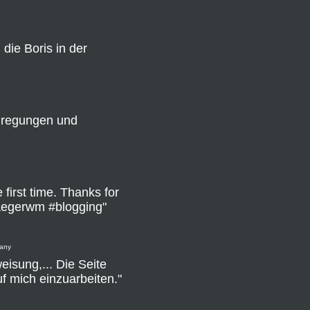
 die Boris in der
Anregungen und
first time. Thanks for
aegerwm #blogging"
many
weisung,... Die Seite
f mich einzuarbeiten."