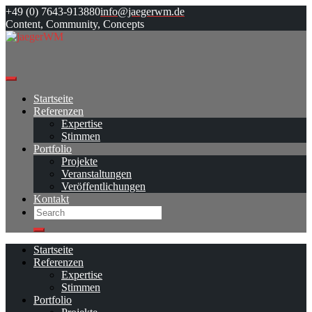
Skip
+49 (0) 7643-913880
info@jaegerwm.de
to
Content, Community, Concepts
content
Startseite
Referenzen
Expertise
Stimmen
Portfolio
Projekte
Veranstaltungen
Veröffentlichungen
Kontakt
Search
Search
Startseite
Referenzen
Expertise
Stimmen
Portfolio