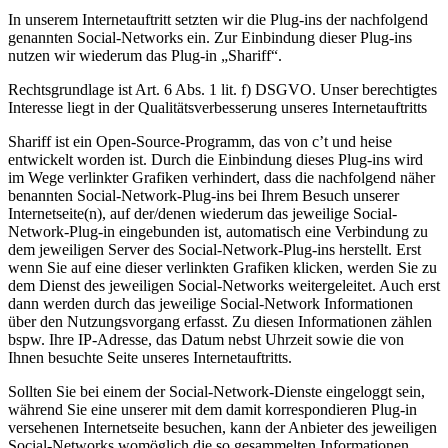
In unserem Internetauftritt setzten wir die Plug-ins der nachfolgend
genannten Social-Networks ein. Zur Einbindung dieser Plug-ins
nutzen wir wiederum das Plug-in „Shariff“.
Rechtsgrundlage ist Art. 6 Abs. 1 lit. f) DSGVO. Unser berechtigtes
Interesse liegt in der Qualitätsverbesserung unseres Internetauftritts
Shariff ist ein Open-Source-Programm, das von c’t und heise
entwickelt worden ist. Durch die Einbindung dieses Plug-ins wird
im Wege verlinkter Grafiken verhindert, dass die nachfolgend näher
benannten Social-Network-Plug-ins bei Ihrem Besuch unserer
Internetseite(n), auf der/denen wiederum das jeweilige Social-
Network-Plug-in eingebunden ist, automatisch eine Verbindung zu
dem jeweiligen Server des Social-Network-Plug-ins herstellt. Erst
wenn Sie auf eine dieser verlinkten Grafiken klicken, werden Sie zu
dem Dienst des jeweiligen Social-Networks weitergeleitet. Auch erst
dann werden durch das jeweilige Social-Network Informationen
über den Nutzungsvorgang erfasst. Zu diesen Informationen zählen
bspw. Ihre IP-Adresse, das Datum nebst Uhrzeit sowie die von
Ihnen besuchte Seite unseres Internetauftritts.
Sollten Sie bei einem der Social-Network-Dienste eingeloggt sein,
während Sie eine unserer mit dem damit korrespondieren Plug-in
versehenen Internetseite besuchen, kann der Anbieter des jeweiligen
Social-Networks womöglich die so gesammelten Informationen