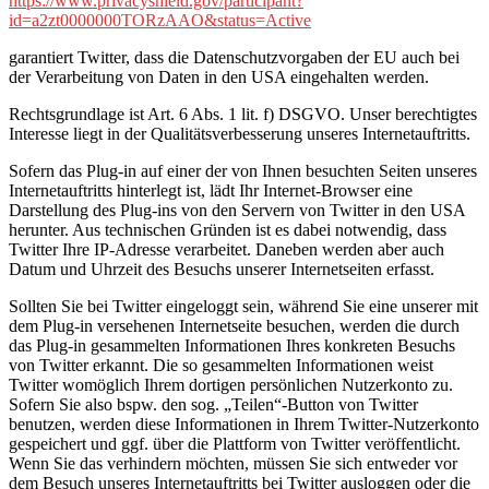
https://www.privacyshield.gov/participant?
id=a2zt0000000TORzAAO&status=Active
garantiert Twitter, dass die Datenschutzvorgaben der EU auch bei
der Verarbeitung von Daten in den USA eingehalten werden.
Rechtsgrundlage ist Art. 6 Abs. 1 lit. f) DSGVO. Unser berechtigtes
Interesse liegt in der Qualitätsverbesserung unseres Internetauftritts.
Sofern das Plug-in auf einer der von Ihnen besuchten Seiten unseres
Internetauftritts hinterlegt ist, lädt Ihr Internet-Browser eine
Darstellung des Plug-ins von den Servern von Twitter in den USA
herunter. Aus technischen Gründen ist es dabei notwendig, dass
Twitter Ihre IP-Adresse verarbeitet. Daneben werden aber auch
Datum und Uhrzeit des Besuchs unserer Internetseiten erfasst.
Sollten Sie bei Twitter eingeloggt sein, während Sie eine unserer mit
dem Plug-in versehenen Internetseite besuchen, werden die durch
das Plug-in gesammelten Informationen Ihres konkreten Besuchs
von Twitter erkannt. Die so gesammelten Informationen weist
Twitter womöglich Ihrem dortigen persönlichen Nutzerkonto zu.
Sofern Sie also bspw. den sog. „Teilen“-Button von Twitter
benutzen, werden diese Informationen in Ihrem Twitter-Nutzerkonto
gespeichert und ggf. über die Plattform von Twitter veröffentlicht.
Wenn Sie das verhindern möchten, müssen Sie sich entweder vor
dem Besuch unseres Internetauftritts bei Twitter ausloggen oder die