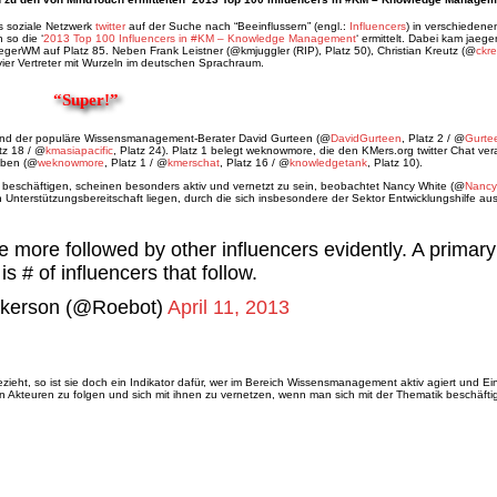
 soziale Netzwerk
twitter
auf der Suche nach “Beeinflussern” (engl.:
Influencers
) in verschiedene
 so die ‘
2013 Top 100 Influencers in #KM – Knowledge Management
‘ ermittelt. Dabei kam jaeg
aegerWM auf Platz 85. Neben Frank Leistner (@kmjuggler (RIP), Platz 50), Christian Kreutz (@
ckre
 vier Vertreter mit Wurzeln im deutschen Sprachraum.
“Super!”
n, sind der populäre Wissensmanagement-Berater David Gurteen (@
DavidGurteen
, Platz 2 / @
Gurte
atz 18 / @
kmasiapacific
, Platz 24). Platz 1 belegt weknowmore, die den KMers.org twitter Chat ver
iben (@
weknowmore
, Platz 1 / @
kmerschat
, Platz 16 / @
knowledgetank
, Platz 10).
t beschäftigen, scheinen besonders aktiv und vernetzt zu sein, beobachtet Nancy White (@
Nancy
Unterstützungsbereitschaft liegen, durch die sich insbesondere der Sektor Entwicklungshilfe au
e more followed by other influencers evidently. A primary
 is # of influencers that follow.
lkerson (@Roebot)
April 11, 2013
zieht, so ist sie doch ein Indikator dafür, wer im Bereich Wissensmanagement aktiv agiert und Ei
teten Akteuren zu folgen und sich mit ihnen zu vernetzen, wenn man sich mit der Thematik beschäftig