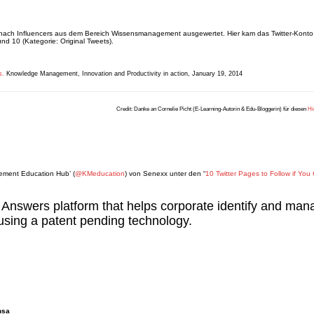
r nach Influencers aus dem Bereich Wissensmanagement ausgewertet. Hier kam das Twitter-Konto
und 10 (Kategorie: Original Tweets).
s.
Knowledge Management, Innovation and Productivity in action, January 19, 2014
Credit: Danke an Cornelie Picht (E-Learning-Autorin & Edu-Bloggerin) für diesen
Hi
ement Education Hub’ (
@KMeducation
) von Senexx unter den “
10 Twitter Pages to Follow if You
 Answers platform that helps corporate identify and man
, using a patent pending technology.
nsa