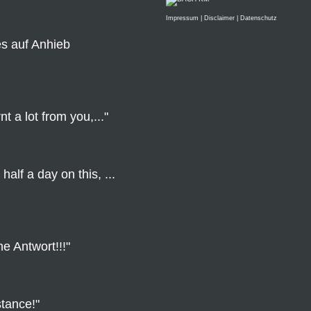
Impressum
|
Disclaimer
|
Datenschutz
es auf Anhieb
t a lot from you,..."
half a day on this, ...
he Antwort!!!"
tance!"