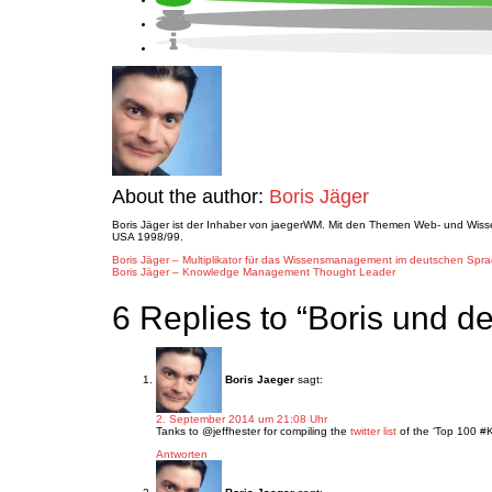
About the author:
Boris Jäger
Boris Jäger ist der Inhaber von jaegerWM. Mit den Themen Web- und Wiss
USA 1998/99.
Post
Boris Jäger – Multiplikator für das Wissensmanagement im deutschen Spr
Boris Jäger – Knowledge Management Thought Leader
navigation
6 Replies to “Boris und 
Boris Jaeger
sagt:
2. September 2014 um 21:08 Uhr
Tanks to @jeffhester for compiling the
twitter list
of the ‘Top 100 #
Antworten