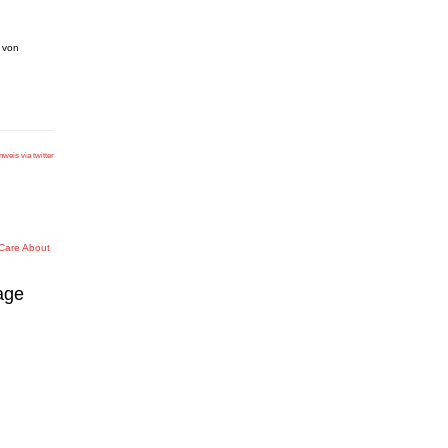
 von
nweis via twitter
 Care About
age