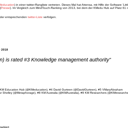
education
) in einer twitter-Rangliste vertreten. Dieses Mal hat Attensa, mit Hilfe der Software ‘Littl
(
Presse
). Im Vergleich zum MindTouch-Ranking von 2013, bei dem der KMedu Hub auf Platz 61 r
t der entsprechenden
twitter-Liste
verfolgen.
r 2018
) is rated #3 Knowledge management authority”
, #3 KM Education Hub (@KMeducation), #4 David Gurteen (@DavidGurteen), #5 VMaryAbraham
r Shelley (@Metaphorage), #8 KM Australia (@KMAustralia), #9 KM Researchers (@KMresearche
arkiert