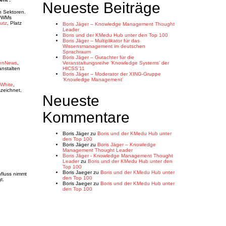
Neueste Beiträge
n Sektoren.
erWMs
utz
, Platz
Boris Jäger – Knowledge Management Thought
Leader
Boris und der KMedu Hub unter den Top 100
Boris Jäger – Multiplikator für das
Wissensmanagement im deutschen
Sprachraum
Boris Jäger – Gutachter für die
enNews
,
Veranstaltungsreihe ‘Knowledge Systems’ der
anstalten
HICSS’11
Boris Jäger – Moderator der XING-Gruppe
‘Knowledge Management’
White
,
szeichnet,
Neueste
Kommentare
Boris Jäger
zu
Boris und der KMedu Hub unter
den Top 100
Boris Jäger
zu
Boris Jäger – Knowledge
Management Thought Leader
Boris Jäger - Knowledge Management Thought
Leader
zu
Boris und der KMedu Hub unter den
Top 100
Boris Jaeger
zu
Boris und der KMedu Hub unter
nfluss nimmt
den Top 100
t.
Boris Jaeger
zu
Boris und der KMedu Hub unter
den Top 100