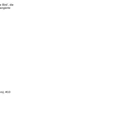
e Bird’, die
angierte
rs), #10