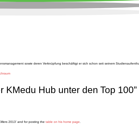
ensmanagement sowie deren Verknüpfung beschäftigt er sich schon seit seinem Studienaufentha
achraum
der KMedu Hub unter den Top 100”
KMers 2013’ and for posting the
table on his home page
.