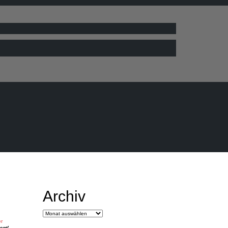
Archiv
Archiv
er
ent’.