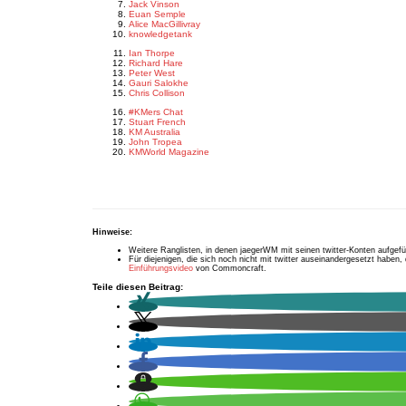
Jack Vinson
Euan Semple
Alice MacGillivray
knowledgetank
Ian Thorpe
Richard Hare
Peter West
Gauri Salokhe
Chris Collison
#KMers Chat
Stuart French
KM Australia
John Tropea
KMWorld Magazine
Hinweise:
Weitere Ranglisten, in denen jaegerWM mit seinen twitter-Konten aufgefüh
Für diejenigen, die sich noch nicht mit twitter auseinandergesetzt habe
Einführungsvideo
von Commoncraft.
Teile diesen Beitrag: