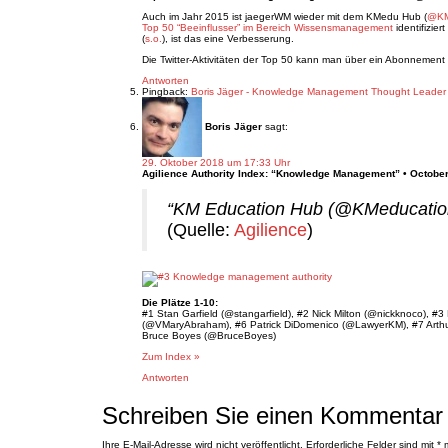
Auch im Jahr 2015 ist jaegerWM wieder mit dem KMedu Hub (
@KM
Top 50 “Beeinflusser” im Bereich Wissensmanagement
identifiziert 
(
s.o.
), ist das eine Verbesserung.
Die Twitter-Aktivitäten der Top 50 kann man über ein Abonnemen
Antworten
Pingback:
Boris Jäger - Knowledge Management Thought Leader
Boris Jäger
sagt:
29. Oktober 2018 um 17:33 Uhr
Agilience Authority Index: “Knowledge Management” • Octobe
“KM Education Hub (@KMeducation
(Quelle:
Agilience
)
Die Plätze 1-10:
#1 Stan Garfield (@stangarfield), #2 Nick Milton (@nickknoco)
(@VMaryAbraham), #6 Patrick DiDomenico (@LawyerKM), #7 Arthu
Bruce Boyes (@BruceBoyes)
Zum Index »
Antworten
Schreiben Sie einen Kommentar
Ihre E-Mail-Adresse wird nicht veröffentlicht.
Erforderliche Felder sind mit
*
m