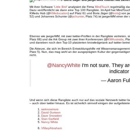
Mit ihrer Software ‘
Little Bird
‘ analysiert die Firma
MindTouch
regelmäßig das
Dazu veröffentlicht sie dann eine Top 100 Rangliste. Im April hat MindTouch
KMedu Hub (@
KMeducation
) auf Platz 61 und Boris Jäger (@
borisj
) von j
52) und Johannes Schunter (@
jschunter
, Platz 74) ist jaegerWM einer der
Ebenso wie jaegerWM, mit zwei twitter-Profilen in der Rangliste vertrete
Platz 68) und die Ark Group mit zwei ihrer Konferenzen (@
KMAustralia
, Pl
und daneben noch den Top-10 platzierten knowledgetank auf twitter betre
Die Akteure, die sich im Bereich Entwicklungshilfe mit Wissensmanagemen
Platz 5). Nun, das mag wohl an der ausgeprägten Kultur der gegenseitigen 
nicht.
@NancyWhite
I'm not sure. They ar
indicator
— Aaron Fu
Und wenn sich diese Rangliste auch nur auf das soziale Netzwerk twitter be
– auch über twitter hinaus. Es ist sicherlich sinnvoll einigen der aufgelis
weknowmore
David Gurteen
Dave Snowden
Stan Garfield
Nancy White
VMaryAbraham