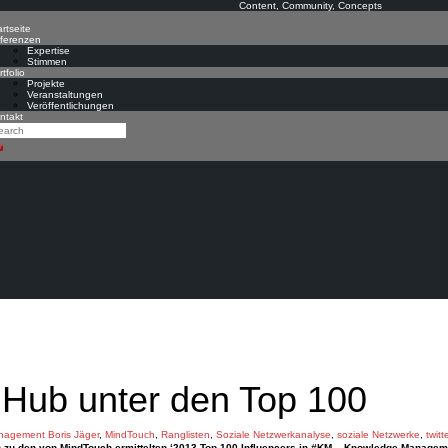
Content, Community, Concepts
rtseite
ferenzen
Expertise
Stimmen
tfolio
Projekte
Veranstaltungen
Veröffentlichungen
ntakt
arch
earch
 Hub unter den Top 100
nagement
Boris Jäger
,
MindTouch
,
Ranglisten
,
Soziale Netzwerkanalyse
,
soziale Netzwerke
,
twitt
zu den von MindTouch ermittelten ‘2013 Top 100 Influencers in #KM – Knowledge Managem