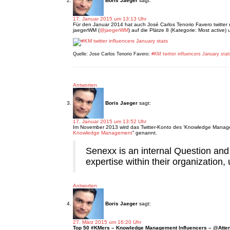
Boris Jaeger
sagt:
17. Januar 2015 um 13:13 Uhr
Für den Januar 2014 hat auch José Carlos Tenorio Favero twitte
jaegerWM (
@jaegerWM
) auf die Plätze 8 (Kategorie: Most active) 
Quelle: Jose Carlos Tenorio Favero:
#KM twitter influencers January stat
Antworten
Boris Jaeger
sagt:
17. Januar 2015 um 13:52 Uhr
Im November 2013 wird das Twitter-Konto des ‘Knowledge Manag
Knowledge Management
” genannt.
Senexx is an internal Question and
expertise within their organization
Antworten
Boris Jaeger
sagt:
27. März 2015 um 16:20 Uhr
Top 50 #KMers – Knowledge Management Influencers – @Atte