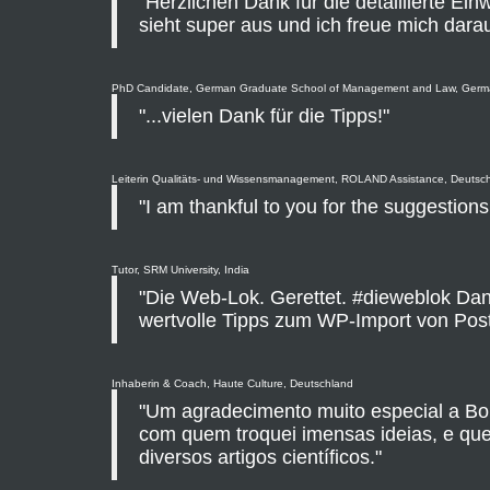
"Herzlichen Dank für die detaillierte Ein
sieht super aus und ich freue mich darau
PhD Candidate, German Graduate School of Management and Law, Ger
"...vielen Dank für die Tipps!"
Leiterin Qualitäts- und Wissensmanagement, ROLAND Assistance, Deutsc
"I am thankful to you for the suggestion
Tutor, SRM University, India
"Die Web-Lok. Gerettet. #dieweblok Dank
wertvolle Tipps zum WP-Import von Post
Inhaberin & Coach, Haute Culture, Deutschland
"Um agradecimento muito especial a Bor
com quem troquei imensas ideias, e que
diversos artigos científicos."