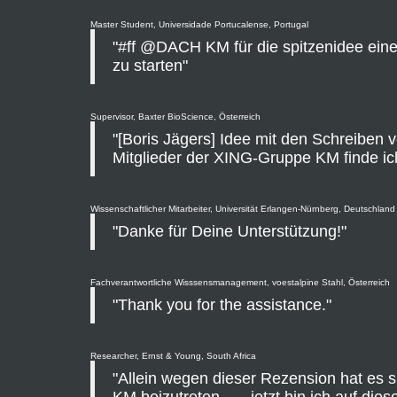
Master Student, Universidade Portucalense, Portugal
"#ff @DACH KM für die spitzenidee ei
zu starten"
Supervisor, Baxter BioScience, Österreich
"[Boris Jägers] Idee mit den Schreiben
Mitglieder der XING-Gruppe KM finde ich 
Wissenschaftlicher Mitarbeiter, Universität Erlangen-Nürnberg, Deutschland
"Danke für Deine Unterstützung!"
Fachverantwortliche Wisssensmanagement, voestalpine Stahl, Österreich
"Thank you for the assistance."
Researcher, Ernst & Young, South Africa
"Allein wegen dieser Rezension hat es s