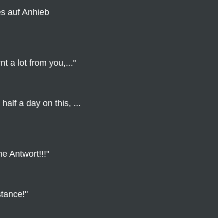
es auf Anhieb
t a lot from you,..."
half a day on this, ...
he Antwort!!!"
tance!"