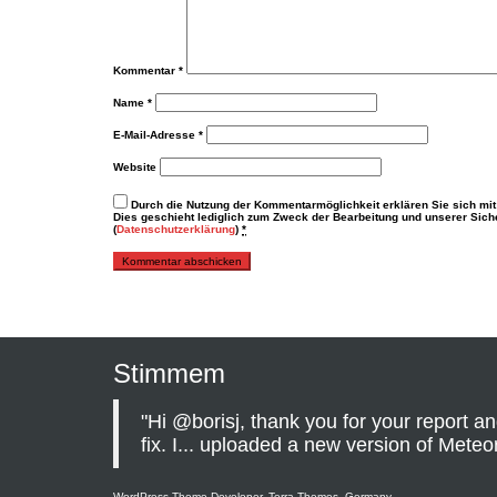
Kommentar
*
Name
*
E-Mail-Adresse
*
Website
Durch die Nutzung der Kommentarmöglichkeit erklären Sie sich mit
Dies geschieht lediglich zum Zweck der Bearbeitung und unserer Sicher
(
Datenschutzerklärung
)
*
Stimmem
"Hi @borisj, thank you for your report an
fix. I... uploaded a new version of Meteori
WordPress Theme Developer, Terra Themes, Germany