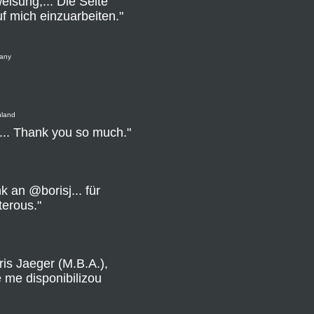
weisung,... Die Seite
f mich einzuarbeiten."
many
hland
s... Thank you so much."
 an @borisj... für
erous."
is Jaeger (M.B.A.),
 me disponibilizou