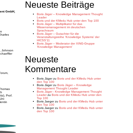
Neueste Beiträge
ment GmbH,
Boris Jäger – Knowledge Management Thought
Leader
Boris und der KMedu Hub unter den Top 100
Boris Jäger – Multiplikator für das
Wissensmanagement im deutschen
Sprachraum
ss
Boris Jäger – Gutachter für die
Charles
Veranstaltungsreihe ‘Knowledge Systems’ der
HICSS’11
Boris Jäger – Moderator der XING-Gruppe
‘Knowledge Management’
), Johnson
chaeffler
Neueste
Kommentare
Forum,
Boris Jäger
zu
Boris und der KMedu Hub unter
den Top 100
Boris Jäger
zu
Boris Jäger – Knowledge
Management Thought Leader
 Thomas
Boris Jäger - Knowledge Management Thought
ch
Leader
zu
Boris und der KMedu Hub unter den
z), Prof.
Top 100
(Uni
Boris Jaeger
zu
Boris und der KMedu Hub unter
lentin
den Top 100
Boris Jaeger
zu
Boris und der KMedu Hub unter
den Top 100