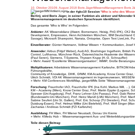
10. Oktober 2010
9. August 2018
Boris Jäger
WissensManagement
Boris J
In der #gkc10 Session ‘
Who is who des Wiss
Berlin), wird Boris Jäger, in seiner Funktion als aktiver und führend
Wissensmanagement im deutschen Sprachraum identifiziert.
Das gesamte ‘Who is Who’ im Folgenden:
Anbieter:
AK Wissensbilanz (Alwert, Bornemann, Heisig, FhG IPK), CK2 
Development, Empression, Henn Architekten München, IBM Deutschland GmbH
Savage), Microsoft Sharepoint, Narrata, Ontoprise, Open Text LiveLink,
Einzelberater:
Günter Hartmann, Vollmar Wissen + Kommunikation, Josef H
Anwender:
Airbus (Fritjof Weber), Audi AG, Boehringer Ingelheim, British 
Control, Lufthansa, Münchner Rück, Österreichische Akademie der Wissensch
(Paul Seren), Siemens, T-Systems, Thyssen Krupp (H.-G. Schnauffer)
» Mehr: Award “Exzellente Wissensorganisation”, WiMiP, Große Beratung
Multiplikatoren:
Arbeitskreis Wissensmanagement Karlsruhe, BITKOM Arbei
Führungskräfte,
Community of Knowledge, DIHK, GfWM, KM-Academy, Know Center Graz, 
Ulrich Schmidt, VDI AK Wissensmanagement im Ingenieurwesen, WISSENn
» Mehr: KM Conferences WorldMap, jaegerWMs Seite “Wissensmanagement
Forschung:
Fraunhofer IAO, Fraunhofer IPK (Ina Kohl, Markus Will, …), Gil
KM – Academy (Wien), Know Center Graz, Prof. Martin Eppler (Lugano, Schw
Spesser (Uni Augsburg), Prof. Franz Lehner (Uni Passau), Prof. Gabi Rei
(Bundeswehr-Uni München), Prof. Heinz Mandl (LMU München), Prof. Manfred
Sabine Seufert (Uni St. Gallen), Prof. Eric Schoop (TU Dresden), Prof. Schu
Duisburg-Essen), Prof. Helmut Willke (Uni Bielefeld), Prof. Wolf Singer (Max
Zacharias / Andreas Schmidt (FZI Karlsruhe)
Ausbildung:
FH Wien, FH Wiener Neustadt, Donau Uni Krems
» Mehr: KMedu Hub – Wissensmanagement Aus- und Weiterbildungsanbiete
Teile diesen Beitrag: