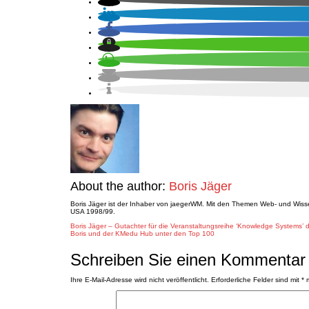
About the author:
Boris Jäger
Boris Jäger ist der Inhaber von jaegerWM. Mit den Themen Web- und Wiss
USA 1998/99.
Post
Boris Jäger – Gutachter für die Veranstaltungsreihe ‘Knowledge Systems’ 
Boris und der KMedu Hub unter den Top 100
navigation
Schreiben Sie einen Kommentar
Ihre E-Mail-Adresse wird nicht veröffentlicht.
Erforderliche Felder sind mit
*
m