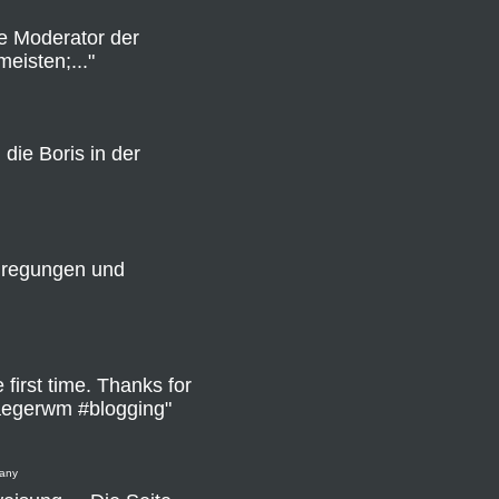
e Moderator der
eisten;..."
 die Boris in der
Anregungen und
first time. Thanks for
aegerwm #blogging"
many