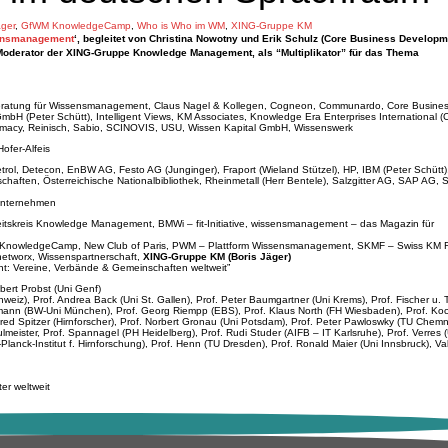
äger
,
GfWM KnowledgeCamp
,
Who is Who im WM
,
XING-Gruppe KM
ensmanagement
‘, begleitet von Christina Nowotny und Erik Schulz (Core Business Develop
er Moderator der XING-Gruppe Knowledge Management, als “Multiplikator” für das Thema
Beratung für Wissensmanagement, Claus Nagel & Kollegen, Cogneon, Communardo, Core Busine
 (Peter Schütt), Intelligent Views, KM Associates, Knowledge Era Enterprises International (
 Pumacy, Reinisch, Sabio, SCINOVIS, USU, Wissen Kapital GmbH, Wissenswerk
ofer-Alfeis
Petrol, Detecon, EnBW AG, Festo AG (Junginger), Fraport (Wieland Stützel), HP, IBM (Peter Schütt
aften, Österreichische Nationalbibliothek, Rheinmetall (Herr Bentele), Salzgitter AG, SAP AG, S
sunternehmen
tskreis Knowledge Management, BMWi – fit-Initiative, wissensmanagement – das Magazin für
KnowledgeCamp, New Club of Paris, PWM – Plattform Wissensmanagement, SKMF – Swiss KM 
etworx, Wissenspartnerschaft,
XING-Gruppe KM (Boris Jäger)
: Vereine, Verbände & Gemeinschaften weltweit”
bert Probst (Uni Genf)
eiz), Prof. Andrea Back (Uni St. Gallen), Prof. Peter Baumgartner (Uni Krems), Prof. Fischer u.
nmann (BW-Uni München), Prof. Georg Riempp (EBS), Prof. Klaus North (FH Wiesbaden), Prof. Ko
 Spitzer (Hirnforscher), Prof. Norbert Gronau (Uni Potsdam), Prof. Peter Pawloswky (TU Chemnit
lmeister, Prof. Spannagel (PH Heidelberg), Prof. Rudi Studer (AIFB – IT Karlsruhe), Prof. Verres 
-Planck-Institut f. Hirnforschung), Prof. Henn (TU Dresden), Prof. Ronald Maier (Uni Innsbruck), Va
r weltweit