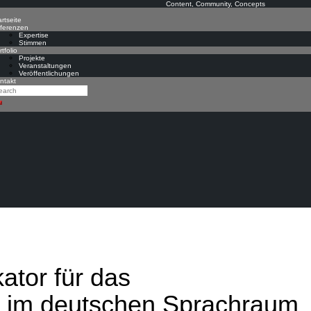
Content, Community, Concepts
rtseite
ferenzen
Expertise
Stimmen
tfolio
Projekte
Veranstaltungen
Veröffentlichungen
ntakt
arch
earch
kator für das
im deutschen Sprachraum