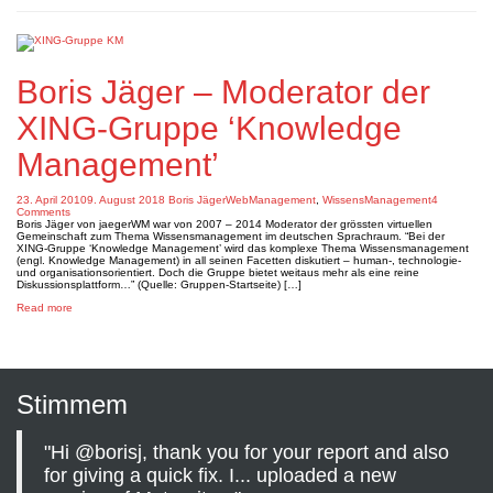
Boris Jäger – Moderator der
XING-Gruppe ‘Knowledge
Management’
23. April 2010
9. August 2018
Boris Jäger
WebManagement
,
WissensManagement
4
on
Comments
4s
Boris Jäger von jaegerWM war von 2007 – 2014 Moderator der grössten virtuellen
Gemeinschaft zum Thema Wissensmanagement im deutschen Sprachraum. “Bei der
XING-Gruppe ‘Knowledge Management’ wird das komplexe Thema Wissensmanagement
(engl. Knowledge Management) in all seinen Facetten diskutiert – human-, technologie-
und organisationsorientiert. Doch die Gruppe bietet weitaus mehr als eine reine
Diskussionsplattform…” (Quelle: Gruppen-Startseite) […]
about
Read more
Boris
Jäger
–
Moderator
der
XING-
Gruppe
Stimmem
‘Knowledge
Management’
"Hi @borisj, thank you for your report and also
for giving a quick fix. I... uploaded a new