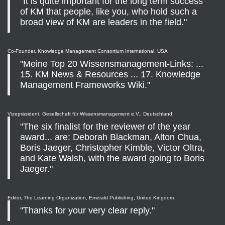
"It is quite important for the long term success
of KM that people, like you, who hold such a
broad view of KM are leaders in the field."
Co-Founder, Knowledge Management Consortium International, USA
"Meine Top 20 Wissensmanagement-Links: ...
15. KM News & Resources ... 17. Knowledge
Management Frameworks Wiki."
Vizepräsident, Gesellschaft für Wissensmanagement e.V., Deutschland
"The six finalist for the reviewer of the year
award... are: Deborah Blackman, Alton Chua,
Boris Jaeger, Christopher Kimble, Victor Oltra,
and Kate Walsh, with the award going to Boris
Jaeger."
Editor, The Learning Organization, Emerald Publishing, United Kingdom
"Thanks for your very clear reply."