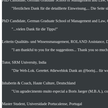
PhD Candidate, German Graduate School of Management and Law,
"Herzlichen Dank für die detaillierte Einweisung,... Die Seite 
PhD Candidate, German Graduate School of Management and Law,
"...vielen Dank für die Tipps!"
Leiterin Qualitäts- und Wissensmanagement, ROLAND Assistance, 
"I am thankful to you for the suggestions... Thank you so much
Tutor, SRM University, India
"Die Web-Lok. Gerettet. #dieweblok Dank an @borisj... für w
Inhaberin & Coach, Haute Culture, Deutschland
"Um agradecimento muito especial a Boris Jaeger (M.B.A.), com 
Master Student, Universidade Portucalense, Portugal