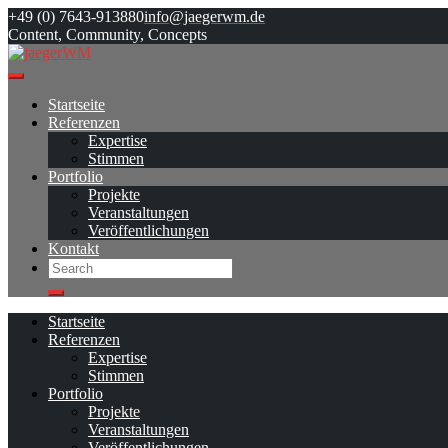
Skip
+49 (0) 7643-913880
info@jaegerwm.de
to
Content, Community, Concepts
content
Startseite
Referenzen
Expertise
Stimmen
Portfolio
Projekte
Veranstaltungen
Veröffentlichungen
Kontakt
Search
Search
Startseite
Referenzen
Expertise
Stimmen
Portfolio
Projekte
Veranstaltungen
Veröffentlichungen