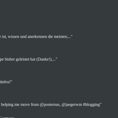
ist, wissen und anerkennen die meisten;..."
e bisher geleistet hat (Danke!),..."
tinfos!"
for helping me move from @posterous, @jaegerwm #blogging"