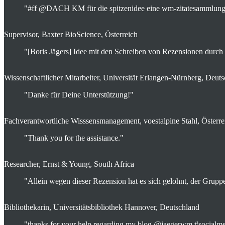
"#ff @DACH KM für die spitzenidee eine wm-zitatesammlung 
Supervisor, Baxter BioScience, Österreich
"[Boris Jägers] Idee mit den Schreiben von Rezensionen durch
Wissenschaftlicher Mitarbeiter, Universität Erlangen-Nürnberg, Deut
"Danke für Deine Unterstützung!"
Fachverantwortliche Wisssensmanagement, voestalpine Stahl, Österre
"Thank you for the assistance."
Researcher, Ernst & Young, South Africa
"Allein wegen dieser Rezension hat es sich gelohnt, der Gruppe 
Bibliothekarin, Universitätsbibliothek Hannover, Deutschland
"thanks for your help regarding my blog @jaegerwm #social