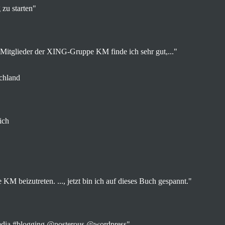
zu starten"
 Mitglieder der XING-Gruppe KM finde ich sehr gut,..."
schland
ich
KM beizutreten. ..., jetzt bin ich auf dieses Buch gespannt."
media #blogging @posterous @wordpress"