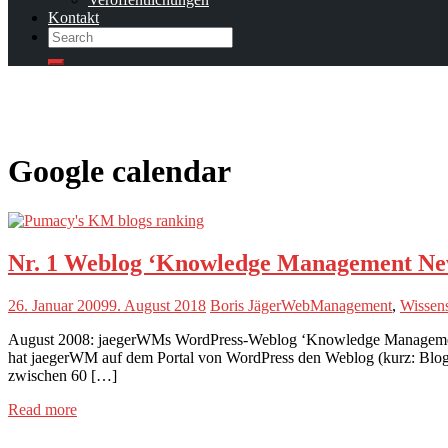
Kontakt
Search
Search
Google calendar
Nr. 1 Weblog ‘Knowledge Management Ne
26. Januar 2009
9. August 2018
Boris Jäger
WebManagement
,
Wissen
August 2008: jaegerWMs WordPress-Weblog ‘Knowledge Management 
hat jaegerWM auf dem Portal von WordPress den Weblog (kurz: Blog)
zwischen 60 […]
about
Read more
Nr.
1