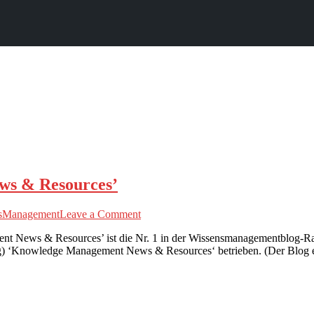
ws & Resources’
on
sManagement
Leave a Comment
Nr.
News & Resources’ ist die Nr. 1 in der Wissensmanagementblog-Ra
1
 ‘Knowledge Management News & Resources‘ betrieben. (Der Blog exis
Weblog
‘Knowledge
Management
News
&