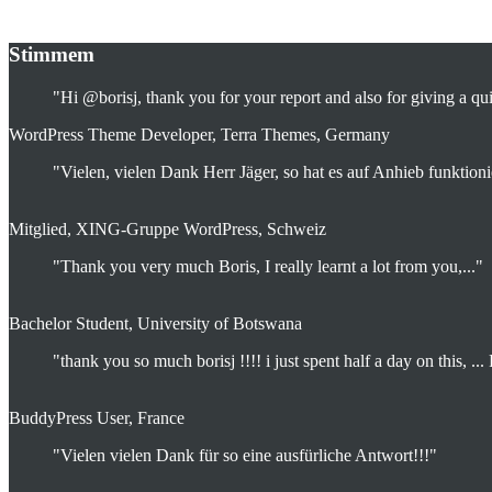
Weblog
‘Knowledge
Stimmem
Management
News
&
"Hi @borisj, thank you for your report and also for giving a qui
Resources’
WordPress Theme Developer, Terra Themes, Germany
"Vielen, vielen Dank Herr Jäger, so hat es auf Anhieb funktioni
Mitglied, XING-Gruppe WordPress, Schweiz
"Thank you very much Boris, I really learnt a lot from you,..."
Bachelor Student, University of Botswana
"thank you so much borisj !!!! i just spent half a day on this, ... 
BuddyPress User, France
"Vielen vielen Dank für so eine ausfürliche Antwort!!!"